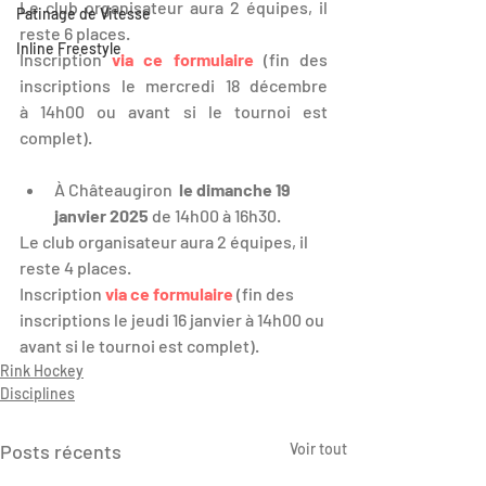
Le club organisateur aura 2 équipes, il 
Patinage de Vitesse
reste 6 places.
Inline Freestyle
Inscription 
via ce formulaire
 (fin des 
inscriptions le mercredi 18 décembre 
à 14h00 ou avant si le tournoi est 
complet).
À Château
giron  
le dimanche 19 
janvier 2025
 de 14h00 à 16h30.
Le club organisateur aura 2 équipes, il 
reste 4 places.
Inscription
via ce formulaire
(fin des 
inscriptions le jeudi 16 janvier à 14h00 ou 
avant si le tournoi est complet).
Rink Hockey
Disciplines
Posts récents
Voir tout