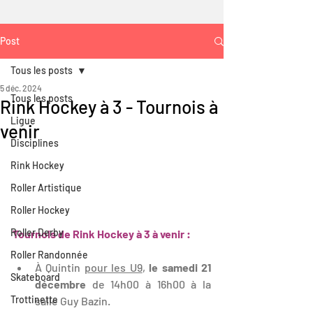
Post
Tous les posts
5 déc. 2024
Tous les posts
Rink Hockey à 3 - Tournois à
Ligue
venir
Disciplines
Rink Hockey
Roller Artistique
Roller Hockey
Roller Derby
Tournois de Rink Hockey à 3 à venir :
Roller Randonnée
À Quintin 
pour les U9
, 
le samedi 21 
Skateboard
décembre
 de 14h00 à 16h00 à la 
Trottinette
salle Guy Bazin.