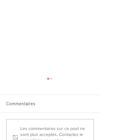
Commentaires
Sélectionnés France Piste
Championnat de
Les commentaires sur ce post ne
sont plus acceptés. Contactez le
2026
Slalom/Saut 202