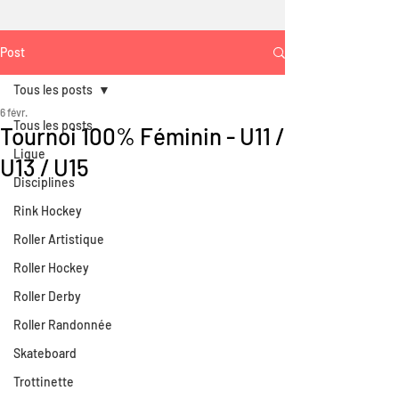
Post
Tous les posts
6 févr.
Tous les posts
Tournoi 100% Féminin - U11 /
Ligue
U13 / U15
Disciplines
Rink Hockey
Roller Artistique
Roller Hockey
Roller Derby
Roller Randonnée
Skateboard
Trottinette