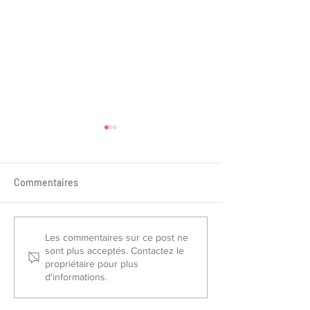
Commentaires
Sélectionnés France Piste
Championnat de
Les commentaires sur ce post ne
sont plus acceptés. Contactez le
2026
Slalom/Saut 202
propriétaire pour plus
d'informations.