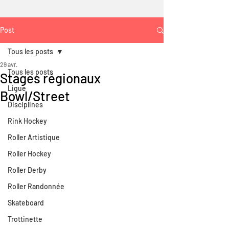
Post
Tous les posts
29 avr.
Tous les posts
Stages régionaux
Ligue
Bowl/Street
Disciplines
Rink Hockey
Roller Artistique
Roller Hockey
Roller Derby
Roller Randonnée
Skateboard
Trottinette