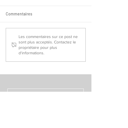
Commentaires
Sélectionnés France Piste
Championnat de
Les commentaires sur ce post ne
sont plus acceptés. Contactez le
2026
Slalom/Saut 202
propriétaire pour plus
d'informations.
VOIR TOUS LES POSTS