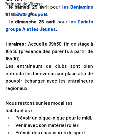
Patinage de Vitesse
- 
le samedi 25 avril
 pour 
les Benjamins 
et Cadets groupe B
,
Inline Freestyle
- 
le dimanche 26 avril
 pour 
les Cadets 
groupe A et les Jeunes
.
Horaires : 
Accueil à 09h30, fin de stage à 
16h30 (présence des parents à partir de 
16h00).
Les entraîneurs de clubs sont bien 
entendu les bienvenus sur place afin de 
pouvoir échanger avec les entraîneurs 
régionaux.
Nous restons sur les modalités 
habituelles :
Prévoir un pique-nique pour le midi,
Venir avec son matériel roller,
Prévoir des chaussures de sport.