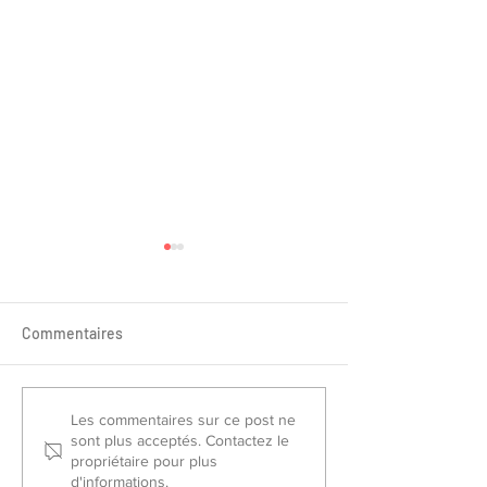
Commentaires
Sélectionnés France Piste
Championnat de
Les commentaires sur ce post ne
sont plus acceptés. Contactez le
2026
Slalom/Saut 202
propriétaire pour plus
d'informations.