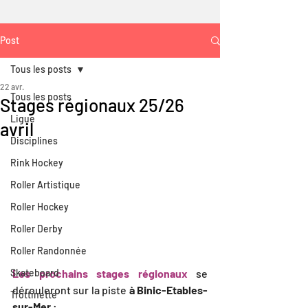
Post
Tous les posts
22 avr.
Tous les posts
Stages régionaux 25/26
Ligue
avril
Disciplines
Rink Hockey
Roller Artistique
Roller Hockey
Roller Derby
Roller Randonnée
Les prochains stages régionaux
se 
Skateboard
dérouleront sur la piste 
à Binic-Etables-
Trottinette
sur-Mer
 : 