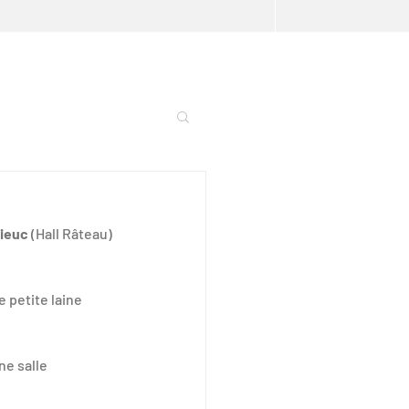
rieuc
 (Hall Râteau) 
 petite laine 
e salle 