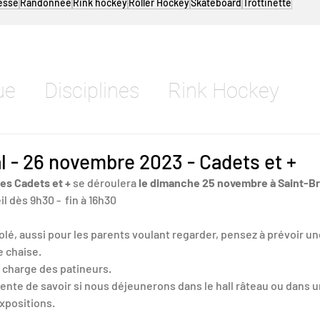
esse
Randonnée
Rink hockey
Roller Hockey
Skateboard
Trottinette
ue
Disciplines
Rink Hockey
Roller Hockey
Roller Derby
l - 26 novembre 2023 - Cadets et +
les Cadets et +
 se déroulera 
le dimanche 25 novembre à Saint-B
 dès 9h30 -  fin à 16h30 
Skateboard
Trottinette
solé, aussi pour les parents voulant regarder, pensez à prévoir une
e chaise.
se
Inline Freestyle
 charge des patineurs. 
nte de savoir si nous déjeunerons dans le hall râteau ou dans un
xpositions.