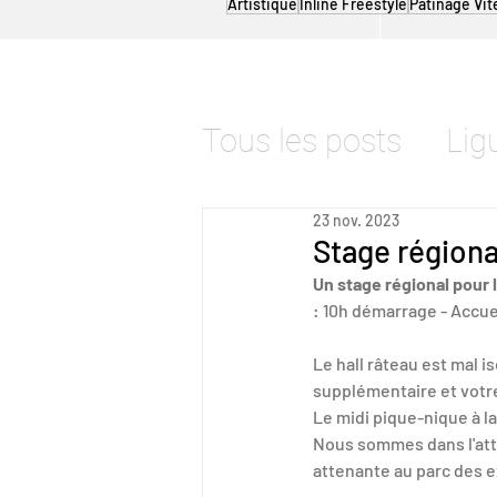
Artistique
Inline Freestyle
Patinage Vit
Tous les posts
Lig
Roller Artistique
23 nov. 2023
Stage régiona
Un stage régional pour 
Roller Randonnée
: 10h démarrage - Accueil
Le hall râteau est mal i
supplémentaire et votr
Patinage de Vites
Le midi pique-nique à la
Nous sommes dans l'atte
attenante au parc des e