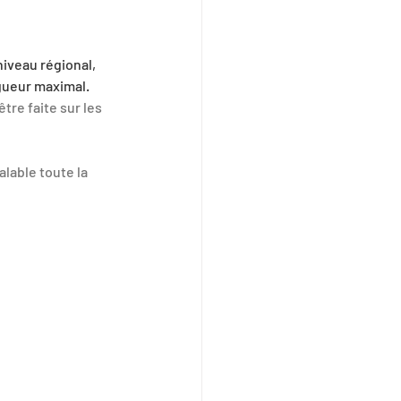
iveau régional, 
igueur maximal. 
tre faite sur les 
alable toute la 