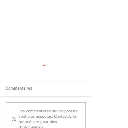
Commentaires
Sélectionnés France Piste
Championnat de
Les commentaires sur ce post ne
sont plus acceptés. Contactez le
2026
Slalom/Saut 202
propriétaire pour plus
d'informations.