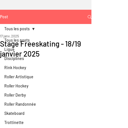
Post
Tous les posts
17 janv. 2025
Tous les posts
Stage Freeskating - 18/19
Ligue
janvier 2025
Disciplines
Rink Hockey
Roller Artistique
Roller Hockey
Roller Derby
Roller Randonnée
Skateboard
Trottinette