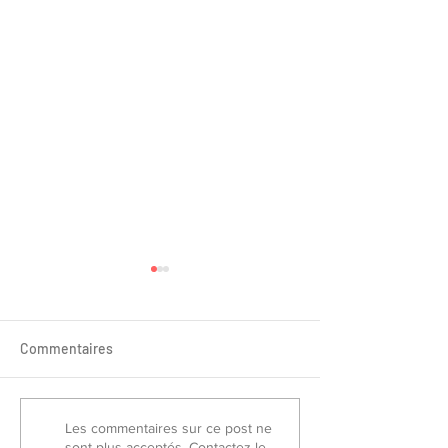
Commentaires
Sélectionnés France Piste
Championnat de
Les commentaires sur ce post ne
sont plus acceptés. Contactez le