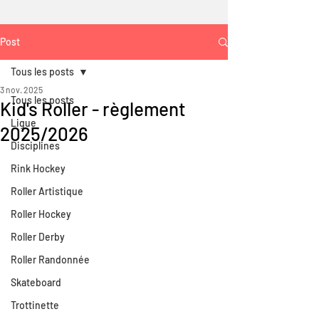
Post
Tous les posts
3 nov. 2025
Tous les posts
Kid's Roller - règlement
Ligue
2025/2026
Disciplines
Rink Hockey
Roller Artistique
Roller Hockey
Roller Derby
Roller Randonnée
Skateboard
Trottinette