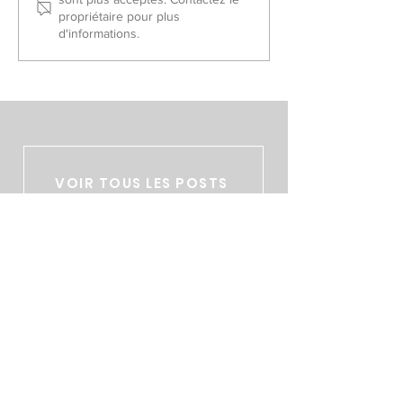
2026
Slalom/Saut 202
propriétaire pour plus
d'informations.
VOIR TOUS LES POSTS