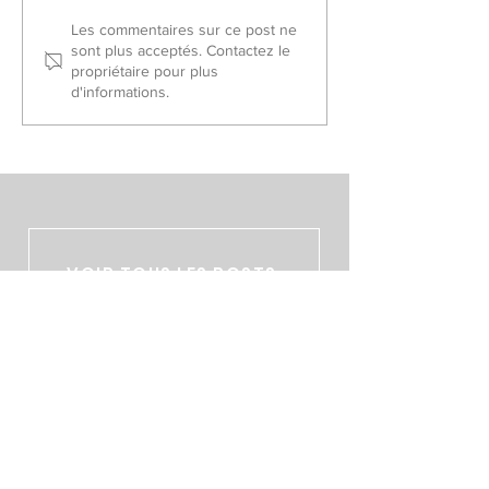
Sélectionnés France Piste
Championnat de
Les commentaires sur ce post ne
sont plus acceptés. Contactez le
2026
Slalom/Saut 202
propriétaire pour plus
d'informations.
VOIR TOUS LES POSTS