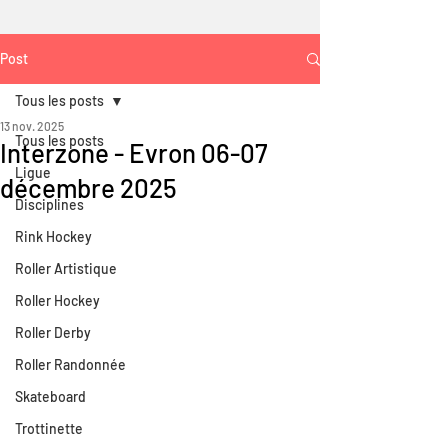
Post
Tous les posts
13 nov. 2025
Tous les posts
Interzone - Evron 06-07
Ligue
décembre 2025
Disciplines
Rink Hockey
Roller Artistique
Roller Hockey
Roller Derby
Roller Randonnée
Skateboard
Trottinette