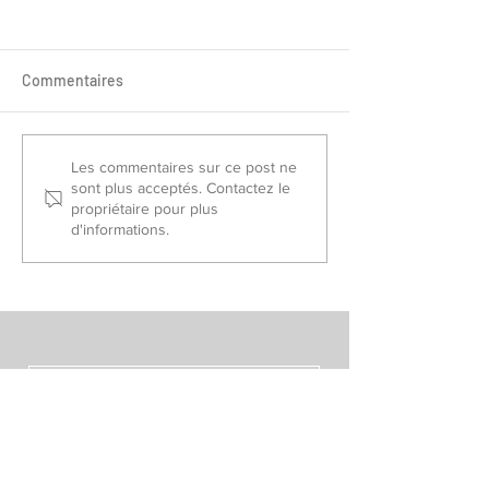
Commentaires
Sélectionnés France Piste
Championnat de
Les commentaires sur ce post ne
sont plus acceptés. Contactez le
2026
Slalom/Saut 202
propriétaire pour plus
d'informations.
VOIR TOUS LES POSTS