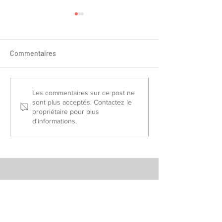
Commentaires
Sélectionnés France Piste
Championnat de
Les commentaires sur ce post ne
sont plus acceptés. Contactez le
2026
Slalom/Saut 202
propriétaire pour plus
d'informations.
VOIR TOUS LES POSTS