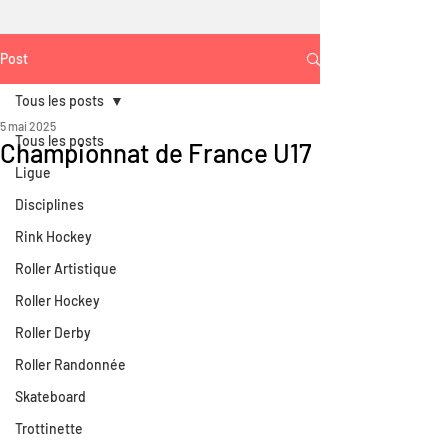
Post
Tous les posts
5 mai 2025
Tous les posts
Championnat de France U17
Ligue
Disciplines
Rink Hockey
Roller Artistique
Roller Hockey
Roller Derby
Roller Randonnée
Skateboard
Trottinette