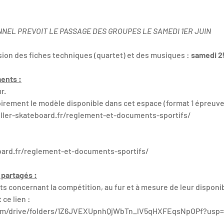
NNEL PREVOIT LE PASSAGE DES GROUPES LE SAMEDI 1ER JUIN
sion des fiches techniques (quartet) et des musiques :
samedi 2
ents :
r.
toirement le modèle disponible dans cet espace (format 1 épreuve
oller-skateboard.fr/reglement-et-documents-sportifs/
board.fr/reglement-et-documents-sportifs/
partagés :
 concernant la compétition, au fur et à mesure de leur disponibi
 ce lien : 
.com/drive/folders/1Z6JVEXUpnhQjWbTn_lV5qHXFEqsNpOPf?usp=