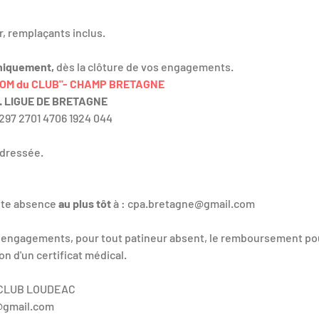
ur, remplaçants inclus.
niquement, 
dès la clôture de vos engagements.
OM du CLUB"- CHAMP BRETAGNE
.A. LIGUE DE BRETAGNE
297 2701 4706 1924 044 
adressée.
ute absence 
au plus tôt
 à : 
cpa.bretagne@gmail.com
s engagements, pour tout patineur absent, le remboursement pou
n d'un certificat médical.
 CLUB LOUDEAC
e@gmail.com