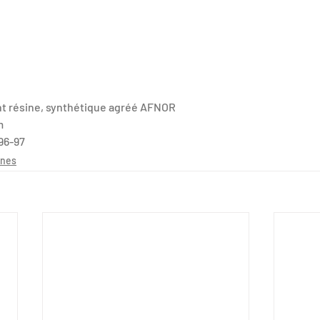
nt résine, synthétique agréé AFNOR
m
96-97
ines