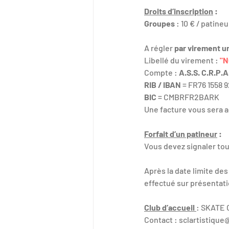
Droits d’inscription
 :
Groupes 
: 10 € / patine
A régler 
par virement u
Libellé du virement : 
"N
Compte : 
A.S.S. C.R.P
RIB / IBAN
 =
FR76 1558 9
BIC
 = CMBRFR2BARK
Une facture vous sera 
Forfait d’un patineur
 :
Vous devez signaler to
Après la date limite de
effectué sur présentatio
Club d’accueil 
: SKATE
Contact : 
sclartistiqu