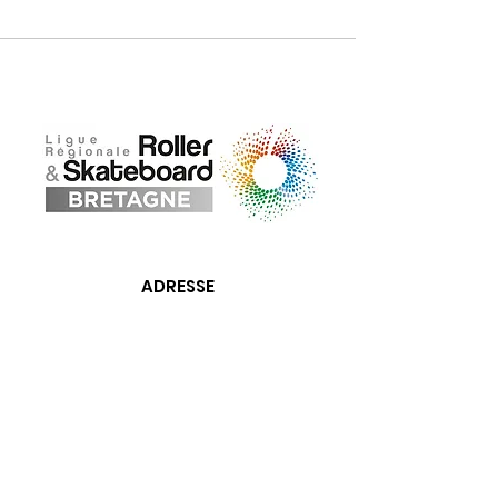
ADRESSE
Maison départementale des sports
18, rue de Coubertin 22 440 Ploufragan
02 96 76 25 37