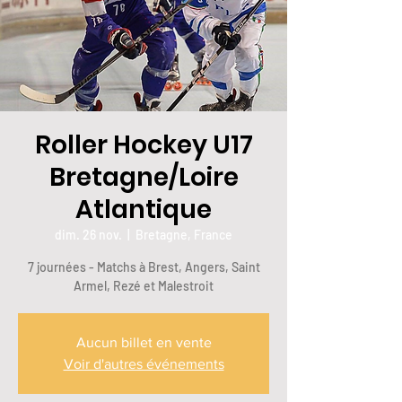
Roller Hockey U17
Bretagne/Loire
Atlantique
dim. 26 nov.
  |  
Bretagne, France
7 journées - Matchs à Brest, Angers, Saint
Armel, Rezé et Malestroit
Aucun billet en vente
Voir d'autres événements