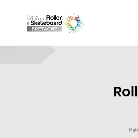
Rol
Matc