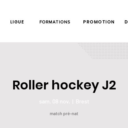
LIGUE
PROMOTION
D
FORMATIONS
Roller hockey J2
sam. 08 nov.
  |  
Brest
match pré-nat