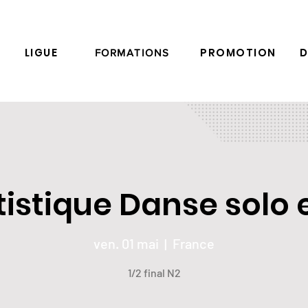
LIGUE
PROMOTION
D
FORMATIONS
rtistique Danse solo 
ven. 01 mai
  |  
France
1/2 final N2