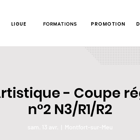
LIGUE
PROMOTION
D
FORMATIONS
Artistique - Coupe r
n°2 N3/R1/R2
sam. 13 avr.
  |  
Montfort-sur-Meu