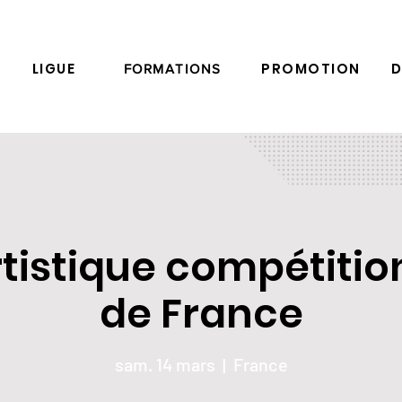
LIGUE
PROMOTION
D
FORMATIONS
rtistique compétiti
de France
sam. 14 mars
  |  
France