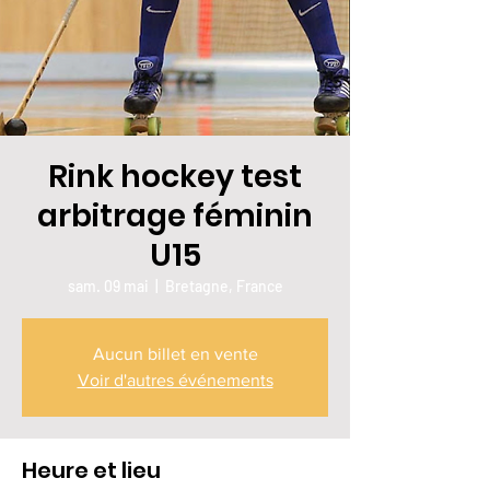
Rink hockey test
arbitrage féminin
U15
sam. 09 mai
  |  
Bretagne, France
Aucun billet en vente
Voir d'autres événements
Heure et lieu