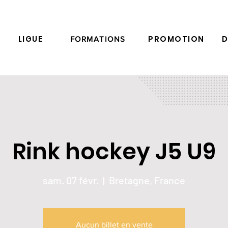
LIGUE
PROMOTION
D
FORMATIONS
Rink hockey J5 U9
sam. 07 févr.
  |  
Bretagne, France
Aucun billet en vente