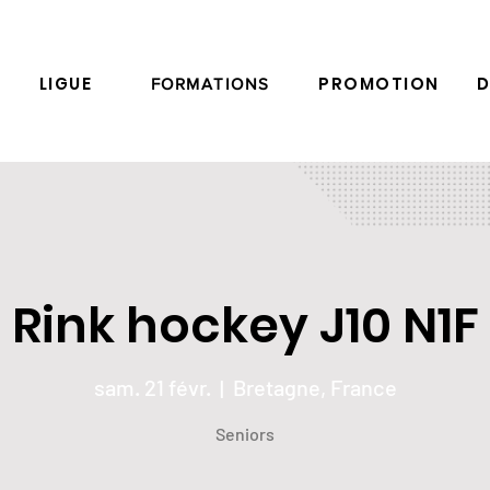
LIGUE
PROMOTION
D
FORMATIONS
Rink hockey J10 N1F
sam. 21 févr.
  |  
Bretagne, France
Seniors