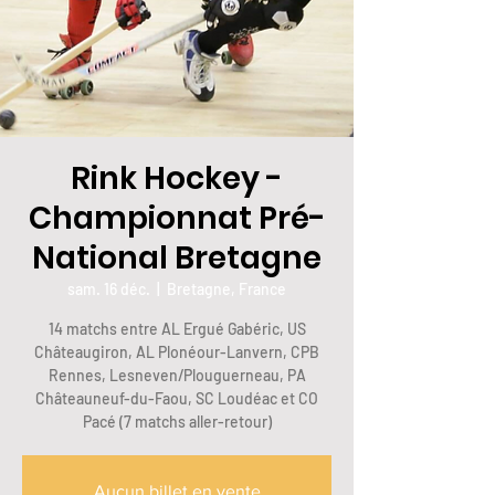
Rink Hockey -
Championnat Pré-
National Bretagne
sam. 16 déc.
  |  
Bretagne, France
14 matchs entre AL Ergué Gabéric, US
Châteaugiron, AL Plonéour-Lanvern, CPB
Rennes, Lesneven/Plouguerneau, PA
Châteauneuf-du-Faou, SC Loudéac et CO
Pacé (7 matchs aller-retour)
Aucun billet en vente