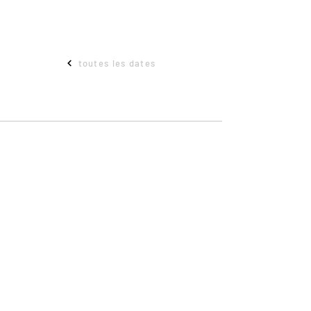
toutes les dates
ADRESSE
Maison départementale des sports