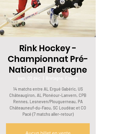
Rink Hockey -
Championnat Pré-
National Bretagne
sam. 02 déc.
  |  
Bretagne, France
14 matchs entre AL Ergué Gabéric, US
Châteaugiron, AL Plonéour-Lanvern, CPB
Rennes, Lesneven/Plouguerneau, PA
Châteauneuf-du-Faou, SC Loudéac et CO
Pacé (7 matchs aller-retour)
Aucun billet en vente