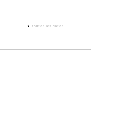
toutes les dates
ADRESSE
Maison départementale des sports