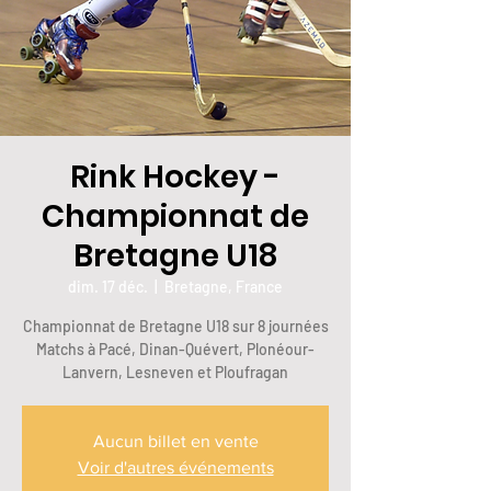
Rink Hockey -
Championnat de
Bretagne U18
dim. 17 déc.
  |  
Bretagne, France
Championnat de Bretagne U18 sur 8 journées
Matchs à Pacé, Dinan-Quévert, Plonéour-
Lanvern, Lesneven et Ploufragan
Aucun billet en vente
Voir d'autres événements