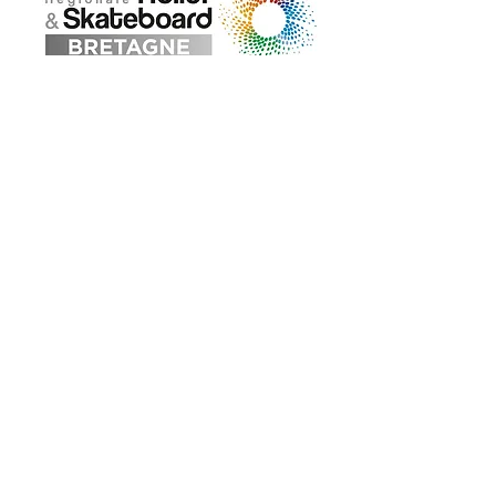
ADRESSE
Maison départementale des sports
18, rue de Coubertin 22 440 Ploufragan
02 96 76 25 37
Formulaire