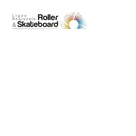
ADRESSE
Maison départementale des sports
18, rue de Coubertin 22 440 Ploufragan
02 96 76 25 37
Formulaire