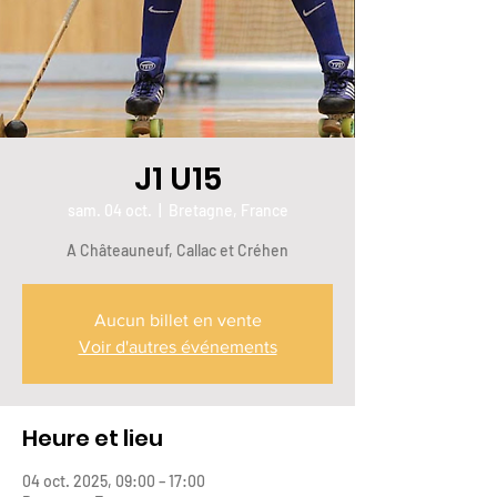
J1 U15
sam. 04 oct.
  |  
Bretagne, France
A Châteauneuf, Callac et Créhen
Aucun billet en vente
Voir d'autres événements
Heure et lieu
04 oct. 2025, 09:00 – 17:00